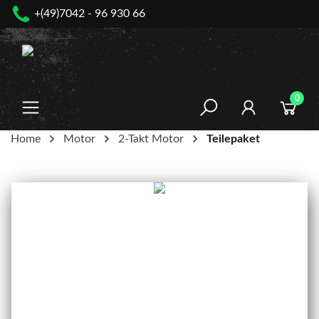
+(49)7042 - 96 930 66
nhalt springen
0
Home
Motor
2-Takt Motor
Teilepaket