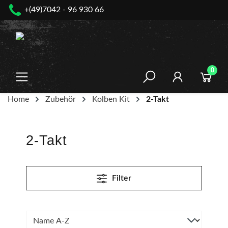
+(49)7042 - 96 930 66
nhalt springen
0
Home
Zubehör
Kolben Kit
2-Takt
2-Takt
Filter