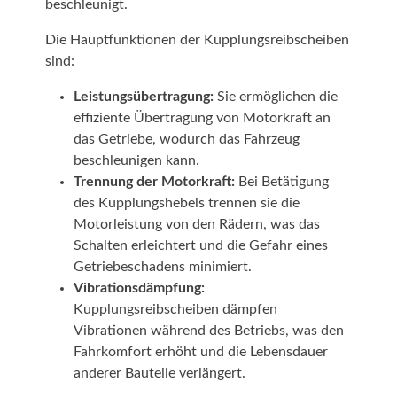
beschleunigt.
beim Fahren. Zuverlässigkeit: Robuste
Reibscheiben erhöhen die Zuverlässigkeit und
Die Hauptfunktionen der Kupplungsreibscheiben
Sicherheit Ihrer Fahrzeuge. Fazit
Kupplungsreibscheiben sind essentielle
sind:
Komponenten für die Leistung und
Zuverlässigkeit der Suzuki LTZ 400 Quads und
Leistungsübertragung:
Sie ermöglichen die
Suzuki DRZ 400 Motorräder. Hochwertige
effiziente Übertragung von Motorkraft an
Materialien, optimale Passgenauigkeit und
innovative Technologie machen unsere
das Getriebe, wodurch das Fahrzeug
Kupplungsreibscheiben zur idealen Wahl für
beschleunigen kann.
anspruchsvolle Fahrer. Vertrauen Sie auf unsere
Trennung der Motorkraft:
Bei Betätigung
hochwertigen Kupplungsreibscheiben und
erleben Sie die Vorteile einer optimalen
des Kupplungshebels trennen sie die
Kraftübertragung und Zuverlässigkeit auf der
Motorleistung von den Rädern, was das
Straße und im Gelände.
Schalten erleichtert und die Gefahr eines
Getriebeschadens minimiert.
Vibrationsdämpfung:
Kupplungsreibscheiben dämpfen
Vibrationen während des Betriebs, was den
Fahrkomfort erhöht und die Lebensdauer
anderer Bauteile verlängert.