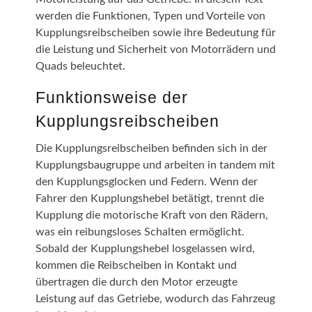
für die Suzuki LTZ 400 und DRZ 400 werden aus
werden die Funktionen, Typen und Vorteile von
hochwertigen Materialien gefertigt, die eine
lange Lebensdauer und Robustheit
Kupplungsreibscheiben sowie ihre Bedeutung für
gewährleisten. Optimale Passgenauigkeit: Diese
die Leistung und Sicherheit von Motorrädern und
Reibscheiben sind speziell für die Modelle LTZ
Quads beleuchtet.
400 und DRZ 400 ausgelegt, sodass sie eine
perfekte Passform und maximalen Kontakt mit
den Kupplungsglocken bieten. Leistungsstarke
Funktionsweise der
Reibung: Dank der hochqualitativen
Kupplungsreibscheiben
Oberflächenbehandlung bieten unsere
Kupplungsreibscheiben eine überlegene
Reibungseigenschaft, die eine schnellere
Die Kupplungsreibscheiben befinden sich in der
Kraftübertragung ermöglicht. Hohe
Kupplungsbaugruppe und arbeiten in tandem mit
Temperaturbeständigkeit: Diese Reibscheiben
sind so konzipiert, dass sie selbst bei hohen
den Kupplungsglocken und Federn. Wenn der
Betriebstemperaturen zuverlässig arbeiten.
Fahrer den Kupplungshebel betätigt, trennt die
Vorteile für Fahrer Verbesserte Beschleunigung:
Kupplung die motorische Kraft von den Rädern,
Hochwertige Kupplungsreibscheiben sorgen für
eine schnelle und effiziente Kraftübertragung.
was ein reibungsloses Schalten ermöglicht.
Reduzierter Wartungsaufwand: Mit langlebigen
Sobald der Kupplungshebel losgelassen wird,
Materialien tragen unsere Reibscheiben dazu bei,
kommen die Reibscheiben in Kontakt und
den Wartungsaufwand für Ihre Suzuki LTZ 400
und DRZ 400 zu minimieren. Erhöhter
übertragen die durch den Motor erzeugte
Fahrkomfort: Die sanfte und präzise Leistung der
Leistung auf das Getriebe, wodurch das Fahrzeug
Kupplungsreibscheiben verbessert den Komfort