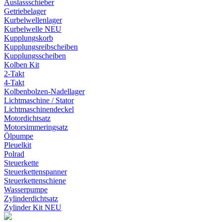
Auslassschieber
Getriebelager
Kurbelwellenlager
Kurbelwelle NEU
Kupplungskorb
Kupplungsreibscheiben
Kupplungsscheiben
Kolben Kit
2-Takt
4-Takt
Kolbenbolzen-Nadellager
Lichtmaschine / Stator
Lichtmaschinendeckel
Motordichtsatz
Motorsimmeringsatz
Ölpumpe
Pleuelkit
Polrad
Steuerkette
Steuerkettenspanner
Steuerkettenschiene
Wasserpumpe
Zylinderdichtsatz
Zylinder Kit NEU