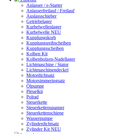
Anlasser / e-Starter
Anlasserfreilauf / Freilauf
Auslassschieber
Getriebelager
Kurbelwellenlager
Kurbelwelle NEU
Kupplungskorb
Kupplungsreibscheiben
Kupplungsscheiben
Kolben Kit
Kolbenbolzen-Nadellager
Lichtmaschine / Stator
Lichtmaschinendeckel
Motordichtsatz
Motorsimmeringsatz
Ölpumpe
Pleuelkit
Polrad
Steuerkette
Steuerkettenspanner
Steuerkettenschiene
Wasserpumpe
Zylinderdichtsatz
Zylinder Kit NEU