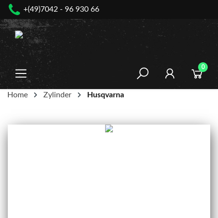
+(49)7042 - 96 930 66
nhalt springen
0
Home
Zylinder
Husqvarna