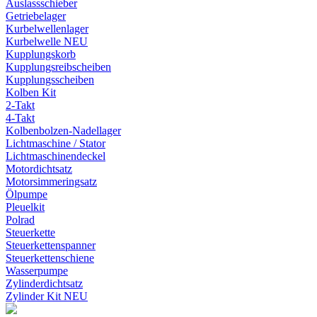
Auslassschieber
Getriebelager
Kurbelwellenlager
Kurbelwelle NEU
Kupplungskorb
Kupplungsreibscheiben
Kupplungsscheiben
Kolben Kit
2-Takt
4-Takt
Kolbenbolzen-Nadellager
Lichtmaschine / Stator
Lichtmaschinendeckel
Motordichtsatz
Motorsimmeringsatz
Ölpumpe
Pleuelkit
Polrad
Steuerkette
Steuerkettenspanner
Steuerkettenschiene
Wasserpumpe
Zylinderdichtsatz
Zylinder Kit NEU