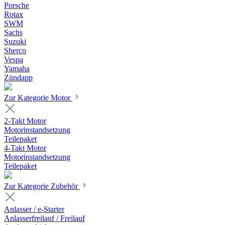
Porsche
Rotax
SWM
Sachs
Suzuki
Sherco
Vespa
Yamaha
Zündapp
Zur Kategorie Motor
2-Takt Motor
Motorinstandsetzung
Teilepaket
4-Takt Motor
Motorinstandsetzung
Teilepaket
Zur Kategorie Zubehör
Anlasser / e-Starter
Anlasserfreilauf / Freilauf