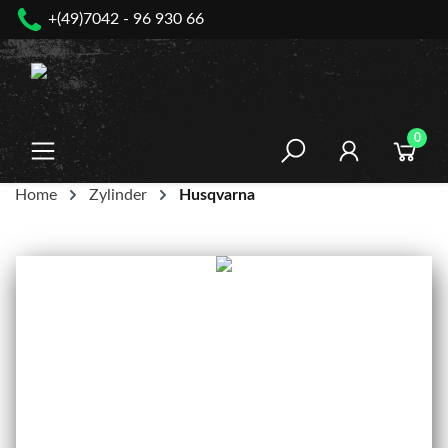
+(49)7042 - 96 930 66
nhalt springen
0
Home
Zylinder
Husqvarna