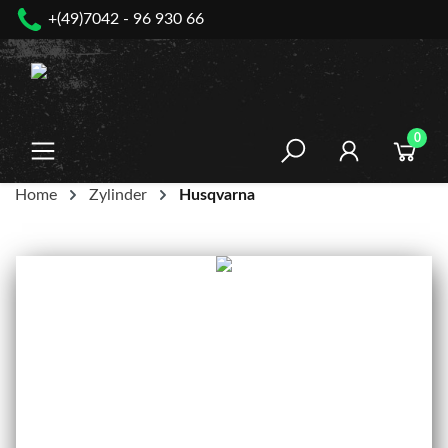
+(49)7042 - 96 930 66
nhalt springen
0
Home
Zylinder
Husqvarna