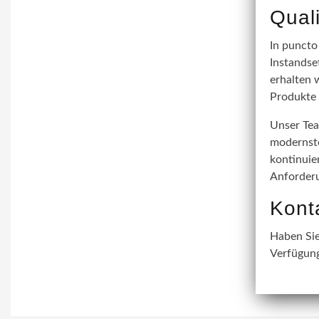
Qual
In puncto
Instandse
erhalten 
Produkte 
Unser Tea
modernste
kontinuie
Anforderu
Kont
Haben Sie
Verfügung