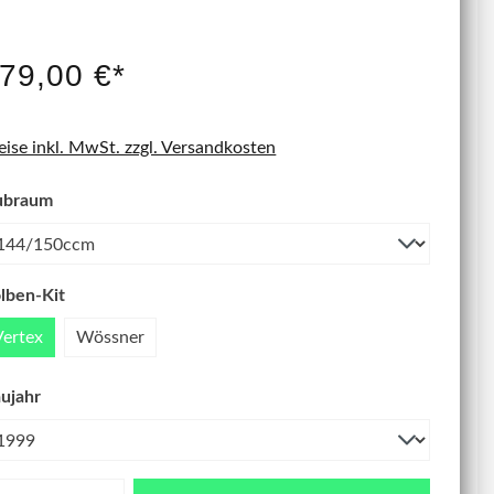
IT NEU
79,00 €*
eise inkl. MwSt. zzgl. Versandkosten
ubraum
lben-Kit
Vertex
Wössner
ujahr
zahl