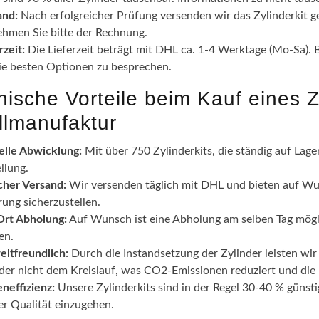
and:
Nach erfolgreicher Prüfung versenden wir das Zylinderkit 
ehmen Sie bitte der Rechnung.
rzeit:
Die Lieferzeit beträgt mit DHL ca. 1-4 Werktage (Mo-Sa). B
ie besten Optionen zu besprechen.
nische Vorteile beim Kauf eines Z
llmanufaktur
elle Abwicklung:
Mit über 750 Zylinderkits, die ständig auf Lager
llung.
cher Versand:
Wir versenden täglich mit DHL und bieten auf Wu
rung sicherzustellen.
Ort Abholung:
Auf Wunsch ist eine Abholung am selben Tag mögli
en.
ltfreundlich:
Durch die Instandsetzung der Zylinder leisten wi
nder nicht dem Kreislauf, was CO2-Emissionen reduziert und di
neffizienz:
Unsere Zylinderkits sind in der Regel 30-40 % güns
er Qualität einzugehen.