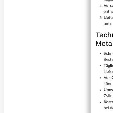
Vers
entn
Liefe
um d
Tech
Meta
Schn
Beste
Tägli
Liefe
Vor-
könn
Umwe
Zyli
Koste
bei d