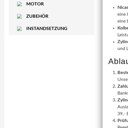
MOTOR
Nicas
eine 
ZUBEHÖR
eine 
Kolbe
INSTANDSETZUNG
Leist
Zylin
und 
Ablau
Beste
Unser
Zahl
Bank
Zyli
Ausla
39,-
Prüf
Regel