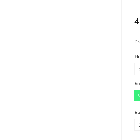
ZYLINDERDICHTSATZ
ZYLINDER K
4
Pr
H
Ko
Ba
An