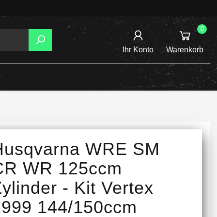
0
Ihr Konto
Warenkorb
AGER
TZUNG
REIBSCHEIBEN
Husqvarna WRE SM
INE /
CR WR 125ccm
ylinder - Kit Vertex
1999 144/150ccm
TENSPANNER