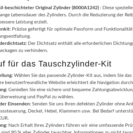
il-beschichteter Original Zylinder (8000A1242) :
Diese spezielle
lange Lebensdauer des Zylinders. Durch die Reduzierung der Rei
bessere Leistung erzielt.
nkit:
Präzise gefertigt für optimale Passform und Funktionalitä
ungsentfaltung.
derdichtsatz:
Der Dichtsatz enthält alle erforderlichen Dichtun
Leckagen zu verhindern.
f für das Tauschzylinder-Kit
llung:
Wählen Sie das passende Zylinder-Kit aus, indem Sie das
e benutzerfreundliche Website erleichtert die Navigation durch
ung:
Genießen Sie eine sichere und bequeme Zahlungsabwicklung.
überweisung und PayPal zu wählen.
nder Einsenden:
Senden Sie uns Ihren defekten Zylinder ohne Anba
sssteuerung, Deckel, Hebel, Klammern usw. Bei Bedarf unterstü
 EUR.
ung:
Nach Erhalt Ihres Zylinders führen wir eine umfassende Prüf
 sind 90 % aller Zylinder tauschbar. Informationen zu nicht tau