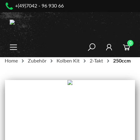
+(49)7042 - 96 930 66
nhalt springen
0
Home
Zubehör
Kolben Kit
2-Takt
250ccm