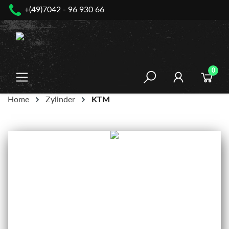
+(49)7042 - 96 930 66
nhalt springen
0
Home
Zylinder
KTM