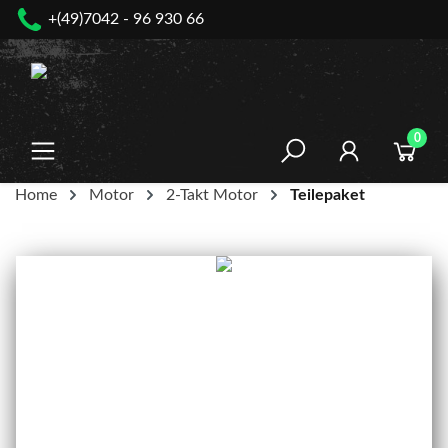
+(49)7042 - 96 930 66
nhalt springen
0
Home
Motor
2-Takt Motor
Teilepaket