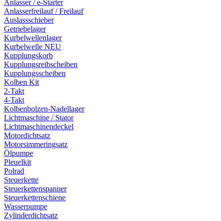
Anlasser / e-Starter
Anlasserfreilauf / Freilauf
Auslassschieber
Getriebelager
Kurbelwellenlager
Kurbelwelle NEU
Kupplungskorb
Kupplungsreibscheiben
Kupplungsscheiben
Kolben Kit
2-Takt
4-Takt
Kolbenbolzen-Nadellager
Lichtmaschine / Stator
Lichtmaschinendeckel
Motordichtsatz
Motorsimmeringsatz
Ölpumpe
Pleuelkit
Polrad
Steuerkette
Steuerkettenspanner
Steuerkettenschiene
Wasserpumpe
Zylinderdichtsatz