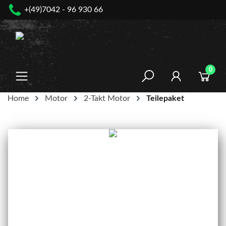
+(49)7042 - 96 930 66
nhalt springen
0
Home
Motor
2-Takt Motor
Teilepaket