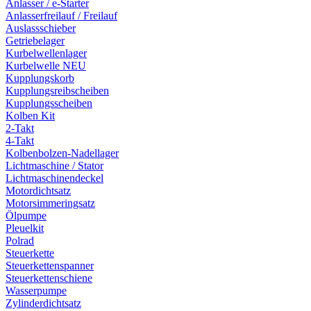
Anlasser / e-Starter
Anlasserfreilauf / Freilauf
Auslassschieber
Getriebelager
Kurbelwellenlager
Kurbelwelle NEU
Kupplungskorb
Kupplungsreibscheiben
Kupplungsscheiben
Kolben Kit
2-Takt
4-Takt
Kolbenbolzen-Nadellager
Lichtmaschine / Stator
Lichtmaschinendeckel
Motordichtsatz
Motorsimmeringsatz
Ölpumpe
Pleuelkit
Polrad
Steuerkette
Steuerkettenspanner
Steuerkettenschiene
Wasserpumpe
Zylinderdichtsatz