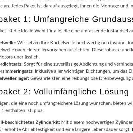
te an. Jedes Paket ist darauf ausgelegt, Ihnen die Montage und I
epaket 1: Umfangreiche Grundaus
ket ist die ideale Wahl für alle, die eine umfassende Instandsetz
elwelle:
Wir setzen Ihre Kurbelwelle hochwertig neu instand, in
lwelle nach Herstellervorgaben ausrichten. Diese robuste und l
otors unerlässlich.
rdichtsatz:
Sorgt für eine zuverlässige Abdichtung und verhinde
rsimmeringsatz:
Inklusive aller wichtigen Dichtungen, um das 
elwellenlager:
Gewährleisten eine reibungslose Drehbewegung de
epaket 2: Vollumfängliche Lösung
nigen, die eine noch umfangreichere Lösung wünschen, bieten wir 
 1 enthalten ist, plus:
il-beschichtetes Zylinderkit:
Mit diesem hochwertigen Zylinderki
ür erhöhte Abriebfestigkeit und eine längere Lebensdauer sorgt.