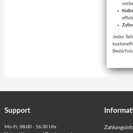
verbe
Kolbe
effiz
Zylin
Jedes Tei
kosteneff
Bedürfnis
Support
Informat
Mo-Fr, 08:00 - 16:30 Uhr
Zahlungsinf