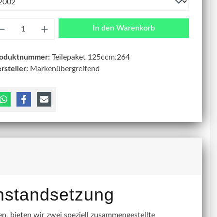
zahl
In den Warenkorb
roduktnummer:
Teilepaket 125ccm.264
rsteller:
Markenübergreifend
instandsetzung
, bieten wir zwei speziell zusammengestellte