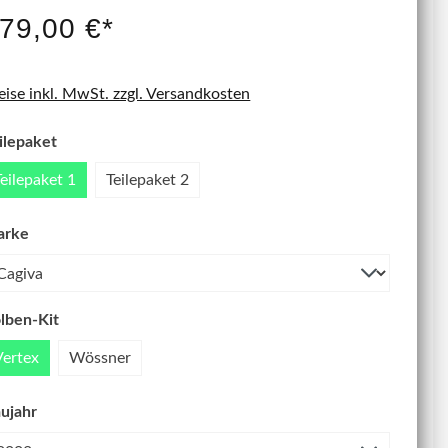
IT NEU
79,00 €*
eise inkl. MwSt. zzgl. Versandkosten
ilepaket
Teilepaket 1
Teilepaket 2
arke
lben-Kit
Vertex
Wössner
ujahr