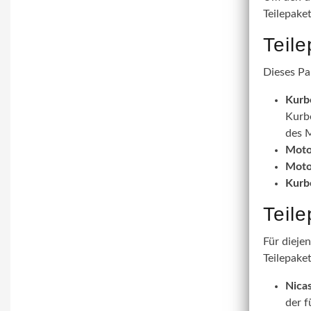
Teilepake
Teil
Dieses Pa
Kurb
Kurbe
des M
Moto
Moto
Kurb
Teil
Für dieje
Teilepaket
Nicas
der f