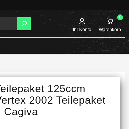
0
Ihr Konto
Warenkorb
AGER
TZUNG
REIBSCHEIBEN
Teilepaket 125ccm
INE /
ertex 2002 Teilepaket
1 Cagiva
TENSPANNER