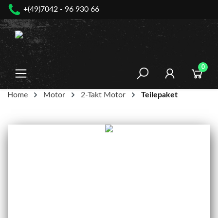
+(49)7042 - 96 930 66
nhalt springen
0
Home
Motor
2-Takt Motor
Teilepaket