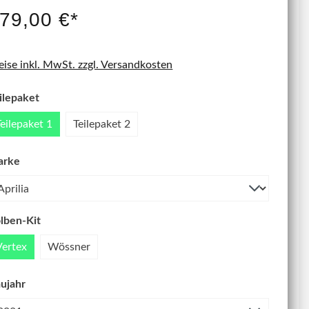
IT NEU
79,00 €*
eise inkl. MwSt. zzgl. Versandkosten
ilepaket
Teilepaket 1
Teilepaket 2
arke
lben-Kit
Vertex
Wössner
ujahr