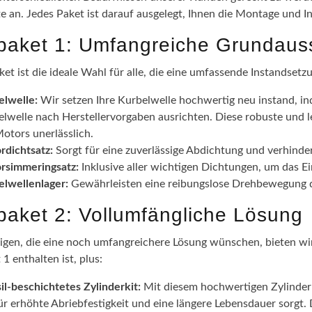
te an. Jedes Paket ist darauf ausgelegt, Ihnen die Montage und I
epaket 1: Umfangreiche Grundaus
ket ist die ideale Wahl für alle, die eine umfassende Instandsetz
elwelle:
Wir setzen Ihre Kurbelwelle hochwertig neu instand, in
lwelle nach Herstellervorgaben ausrichten. Diese robuste und l
otors unerlässlich.
rdichtsatz:
Sorgt für eine zuverlässige Abdichtung und verhinde
rsimmeringsatz:
Inklusive aller wichtigen Dichtungen, um das 
elwellenlager:
Gewährleisten eine reibungslose Drehbewegung de
epaket 2: Vollumfängliche Lösung
nigen, die eine noch umfangreichere Lösung wünschen, bieten wir 
 1 enthalten ist, plus:
il-beschichtetes Zylinderkit:
Mit diesem hochwertigen Zylinderki
ür erhöhte Abriebfestigkeit und eine längere Lebensdauer sorgt.