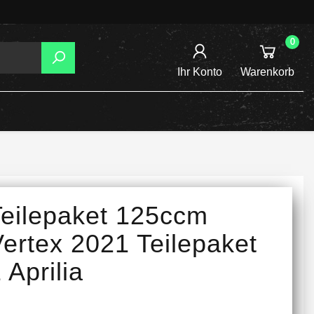
0
Ihr Konto
Warenkorb
AGER
TZUNG
REIBSCHEIBEN
Teilepaket 125ccm
INE /
ertex 2021 Teilepaket
 Aprilia
TENSPANNER