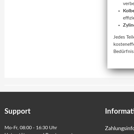
verbe
Kolbe
effiz
Zylin
Jedes Tei
kosteneff
Bedürfnis
Support
Informat
Mo-Fr, 08:00 - 16:30 Uhr
Zahlungsinf