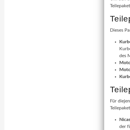
Teilepake
Teil
Dieses Pa
Kurb
Kurbe
des M
Moto
Moto
Kurb
Teil
Für dieje
Teilepaket
Nicas
der f