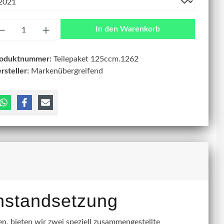
zahl
In den Warenkorb
roduktnummer:
Teilepaket 125ccm.1262
rsteller:
Markenübergreifend
instandsetzung
, bieten wir zwei speziell zusammengestellte