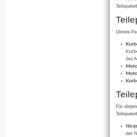
Teilepake
Teil
Dieses Pa
Kurb
Kurbe
des M
Moto
Moto
Kurb
Teil
Für dieje
Teilepaket
Nicas
der f