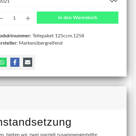
zahl
In den Warenkorb
roduktnummer:
Teilepaket 125ccm.1258
rsteller:
Markenübergreifend
instandsetzung
, bieten wir zwei speziell zusammengestellte