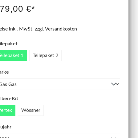
IT NEU
79,00 €*
eise inkl. MwSt. zzgl. Versandkosten
ilepaket
Teilepaket 1
Teilepaket 2
arke
lben-Kit
Vertex
Wössner
ujahr