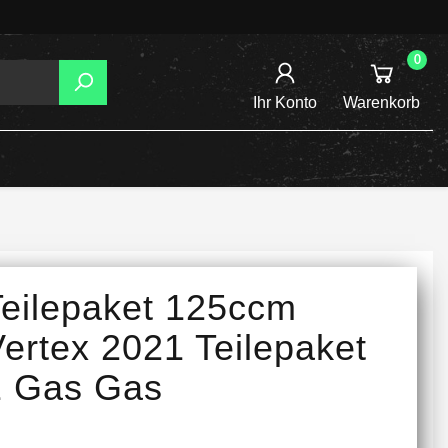
0
Ihr Konto
Warenkorb
AGER
TZUNG
REIBSCHEIBEN
Teilepaket 125ccm
INE /
ertex 2021 Teilepaket
1 Gas Gas
TENSPANNER