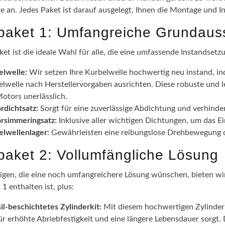
te an. Jedes Paket ist darauf ausgelegt, Ihnen die Montage und I
epaket 1: Umfangreiche Grundaus
ket ist die ideale Wahl für alle, die eine umfassende Instandsetz
elwelle:
Wir setzen Ihre Kurbelwelle hochwertig neu instand, in
lwelle nach Herstellervorgaben ausrichten. Diese robuste und l
otors unerlässlich.
rdichtsatz:
Sorgt für eine zuverlässige Abdichtung und verhinde
rsimmeringsatz:
Inklusive aller wichtigen Dichtungen, um das 
elwellenlager:
Gewährleisten eine reibungslose Drehbewegung de
epaket 2: Vollumfängliche Lösung
nigen, die eine noch umfangreichere Lösung wünschen, bieten wir 
 1 enthalten ist, plus:
il-beschichtetes Zylinderkit:
Mit diesem hochwertigen Zylinderki
ür erhöhte Abriebfestigkeit und eine längere Lebensdauer sorgt.