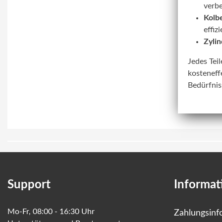
verbe
Kolbe
effiz
Zylin
Jedes Tei
kosteneff
Bedürfnis
Support
Informat
Mo-Fr, 08:00 - 16:30 Uhr
Zahlungsinf