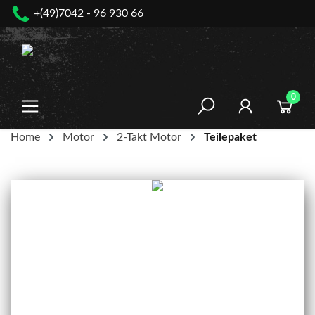
+(49)7042 - 96 930 66
nhalt springen
0
Home
Motor
2-Takt Motor
Teilepaket