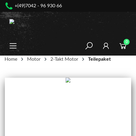
+(49)7042 - 96 930 66
nhalt springen
0
Home
Motor
2-Takt Motor
Teilepaket