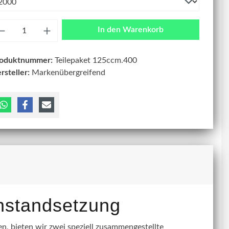
zahl
In den Warenkorb
roduktnummer:
Teilepaket 125ccm.400
rsteller:
Markenübergreifend
instandsetzung
, bieten wir zwei speziell zusammengestellte