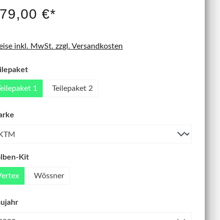
IT NEU
79,00 €*
eise inkl. MwSt. zzgl. Versandkosten
ilepaket
Teilepaket 1
Teilepaket 2
arke
lben-Kit
Vertex
Wössner
ujahr