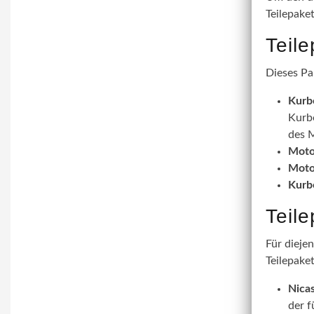
Teilepake
Teil
Dieses Pa
Kurb
Kurbe
des M
Moto
Moto
Kurb
Teil
Für dieje
Teilepaket
Nicas
der f