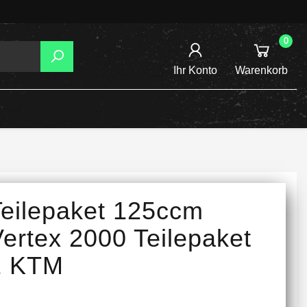
0
Ihr Konto
Warenkorb
AGER
TZUNG
REIBSCHEIBEN
Teilepaket 125ccm
INE /
ertex 2000 Teilepaket
1 KTM
TENSPANNER