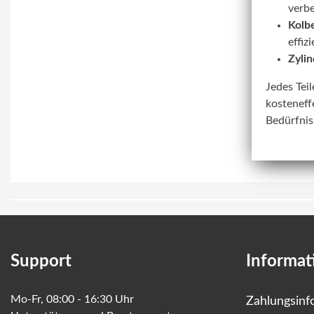
verbe
Kolbe
effiz
Zylin
Jedes Tei
kosteneff
Bedürfnis
Support
Informat
Mo-Fr, 08:00 - 16:30 Uhr
Zahlungsinf