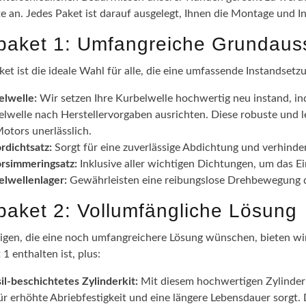
te an. Jedes Paket ist darauf ausgelegt, Ihnen die Montage und I
epaket 1: Umfangreiche Grundaus
ket ist die ideale Wahl für alle, die eine umfassende Instandsetz
elwelle:
Wir setzen Ihre Kurbelwelle hochwertig neu instand, in
lwelle nach Herstellervorgaben ausrichten. Diese robuste und l
otors unerlässlich.
rdichtsatz:
Sorgt für eine zuverlässige Abdichtung und verhinde
rsimmeringsatz:
Inklusive aller wichtigen Dichtungen, um das 
elwellenlager:
Gewährleisten eine reibungslose Drehbewegung de
epaket 2: Vollumfängliche Lösung
nigen, die eine noch umfangreichere Lösung wünschen, bieten wir 
 1 enthalten ist, plus:
il-beschichtetes Zylinderkit:
Mit diesem hochwertigen Zylinderki
ür erhöhte Abriebfestigkeit und eine längere Lebensdauer sorgt.