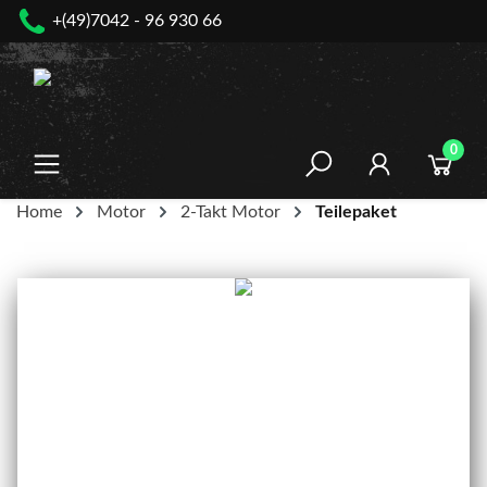
+(49)7042 - 96 930 66
nhalt springen
0
Home
Motor
2-Takt Motor
Teilepaket