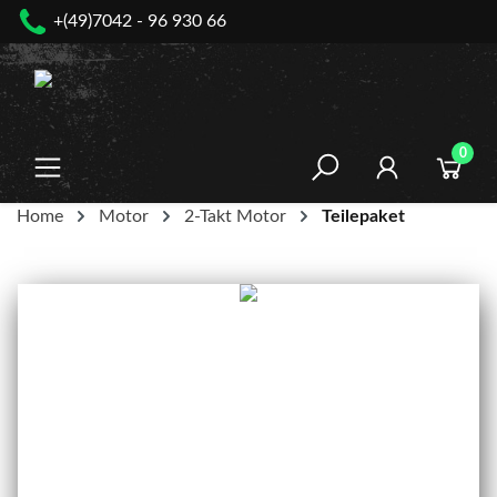
+(49)7042 - 96 930 66
nhalt springen
0
Home
Motor
2-Takt Motor
Teilepaket