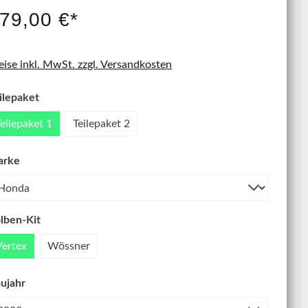
IT NEU
79,00 €*
eise inkl. MwSt. zzgl. Versandkosten
ilepaket
Teilepaket 1
Teilepaket 2
arke
lben-Kit
Vertex
Wössner
ujahr