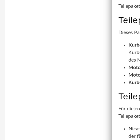
Teilepake
Teil
Dieses Pa
Kurb
Kurbe
des M
Moto
Moto
Kurb
Teil
Für dieje
Teilepaket
Nicas
der f