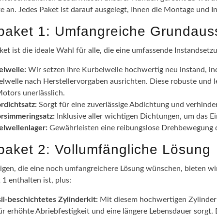
te an. Jedes Paket ist darauf ausgelegt, Ihnen die Montage und I
epaket 1: Umfangreiche Grundaus
ket ist die ideale Wahl für alle, die eine umfassende Instandsetz
elwelle:
Wir setzen Ihre Kurbelwelle hochwertig neu instand, in
lwelle nach Herstellervorgaben ausrichten. Diese robuste und l
otors unerlässlich.
rdichtsatz:
Sorgt für eine zuverlässige Abdichtung und verhinde
rsimmeringsatz:
Inklusive aller wichtigen Dichtungen, um das 
elwellenlager:
Gewährleisten eine reibungslose Drehbewegung de
epaket 2: Vollumfängliche Lösung
nigen, die eine noch umfangreichere Lösung wünschen, bieten wir 
 1 enthalten ist, plus:
il-beschichtetes Zylinderkit:
Mit diesem hochwertigen Zylinderki
ür erhöhte Abriebfestigkeit und eine längere Lebensdauer sorgt.