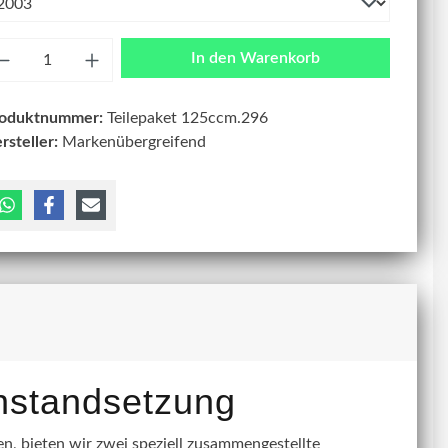
zahl
In den Warenkorb
roduktnummer:
Teilepaket 125ccm.296
rsteller:
Markenübergreifend
instandsetzung
, bieten wir zwei speziell zusammengestellte