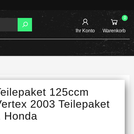
0
Ihr Konto
Warenkorb
AGER
TZUNG
REIBSCHEIBEN
Teilepaket 125ccm
INE /
ertex 2003 Teilepaket
1 Honda
TENSPANNER