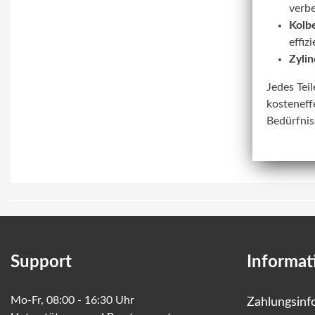
verbe
Kolbe
effiz
Zylin
Jedes Tei
kosteneff
Bedürfnis
Support
Informat
Mo-Fr, 08:00 - 16:30 Uhr
Zahlungsinf