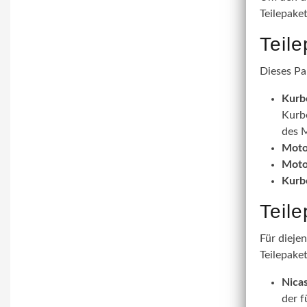
Teilepake
Teil
Dieses Pa
Kurb
Kurbe
des M
Moto
Moto
Kurb
Teil
Für dieje
Teilepaket
Nicas
der f