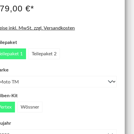
IT NEU
79,00 €*
eise inkl. MwSt. zzgl. Versandkosten
ilepaket
Teilepaket 1
Teilepaket 2
arke
lben-Kit
Vertex
Wössner
ujahr