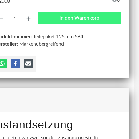
zahl
In den Warenkorb
roduktnummer:
Teilepaket 125ccm.594
rsteller:
Markenübergreifend
instandsetzung
, bieten wir zwei speziell zusammengestellte