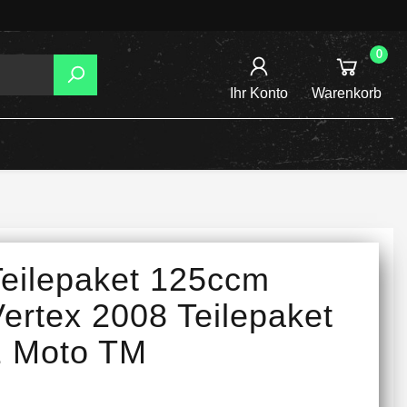
0
Ihr Konto
Warenkorb
AGER
TZUNG
REIBSCHEIBEN
Teilepaket 125ccm
INE /
ertex 2008 Teilepaket
1 Moto TM
TENSPANNER