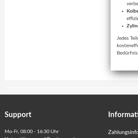
verbe
Kolbe
effiz
Zylin
Jedes Tei
kosteneff
Bedürfnis
Support
Informat
Mo-Fr, 08:00 - 16:30 Uhr
Zahlungsinf