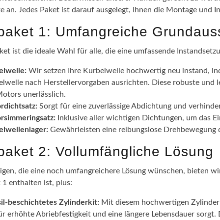
te an. Jedes Paket ist darauf ausgelegt, Ihnen die Montage und I
epaket 1: Umfangreiche Grundaus
ket ist die ideale Wahl für alle, die eine umfassende Instandsetz
elwelle:
Wir setzen Ihre Kurbelwelle hochwertig neu instand, in
lwelle nach Herstellervorgaben ausrichten. Diese robuste und l
otors unerlässlich.
rdichtsatz:
Sorgt für eine zuverlässige Abdichtung und verhinde
rsimmeringsatz:
Inklusive aller wichtigen Dichtungen, um das 
elwellenlager:
Gewährleisten eine reibungslose Drehbewegung de
epaket 2: Vollumfängliche Lösung
nigen, die eine noch umfangreichere Lösung wünschen, bieten wir 
 1 enthalten ist, plus:
il-beschichtetes Zylinderkit:
Mit diesem hochwertigen Zylinderki
ür erhöhte Abriebfestigkeit und eine längere Lebensdauer sorgt.