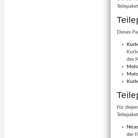
Teilepake
Teil
Dieses Pa
Kurb
Kurbe
des M
Moto
Moto
Kurb
Teil
Für dieje
Teilepaket
Nicas
der f