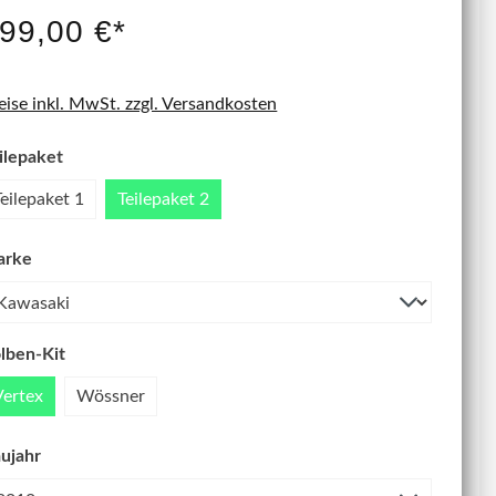
IT NEU
99,00 €*
eise inkl. MwSt. zzgl. Versandkosten
ilepaket
Teilepaket 1
Teilepaket 2
arke
lben-Kit
Vertex
Wössner
ujahr