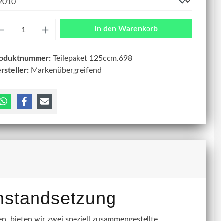
zahl
In den Warenkorb
roduktnummer:
Teilepaket 125ccm.698
rsteller:
Markenübergreifend
instandsetzung
, bieten wir zwei speziell zusammengestellte