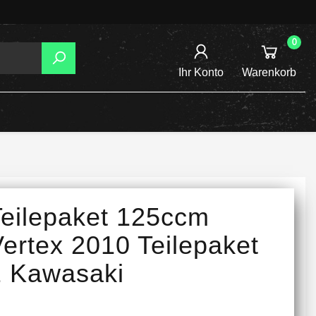
0
Ihr Konto
Warenkorb
AGER
TZUNG
REIBSCHEIBEN
Teilepaket 125ccm
INE /
ertex 2010 Teilepaket
2 Kawasaki
TENSPANNER