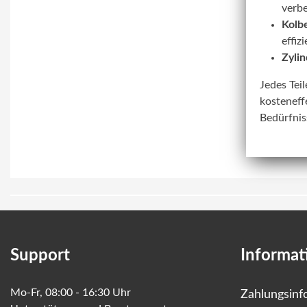
verbe
Kolbe
effiz
Zylin
Jedes Tei
kosteneff
Bedürfnis
Support
Informat
Mo-Fr, 08:00 - 16:30 Uhr
Zahlungsinf