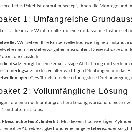
te an. Jedes Paket ist darauf ausgelegt, Ihnen die Montage und I
epaket 1: Umfangreiche Grundaus
ket ist die ideale Wahl für alle, die eine umfassende Instandsetz
elwelle:
Wir setzen Ihre Kurbelwelle hochwertig neu instand, in
lwelle nach Herstellervorgaben ausrichten. Diese robuste und l
otors unerlässlich.
rdichtsatz:
Sorgt für eine zuverlässige Abdichtung und verhinde
rsimmeringsatz:
Inklusive aller wichtigen Dichtungen, um das 
elwellenlager:
Gewährleisten eine reibungslose Drehbewegung de
epaket 2: Vollumfängliche Lösung
nigen, die eine noch umfangreichere Lösung wünschen, bieten wir 
 1 enthalten ist, plus:
il-beschichtetes Zylinderkit:
Mit diesem hochwertigen Zylinderki
ür erhöhte Abriebfestigkeit und eine längere Lebensdauer sorgt.