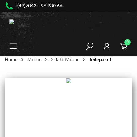
+(49)7042 - 96 930 66
nhalt springen
0
Home
Motor
2-Takt Motor
Teilepaket