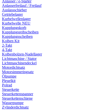
Anlasser / e-Starter
Anlasserfreilauf / Freilauf
Auslassschieber
Getriebelager
Kurbelwellenlager
Kurbelwelle NEU
Kupplungskorb
Kupplungsreibscheiben
Kupplungsscheiben
Kolben Kit
2-Takt
4-Takt
Kolbenbolzen-Nadellager
Lichtmaschine / Stator
Lichtmaschinendeckel
Motordichtsatz
Motorsimmeringsatz
Ölpumpe
Pleuelkit
Polrad
Steuerkette
Steuerkettenspanner
Steuerkettenschiene
Wasserpumpe
Zylinderdichtsatz