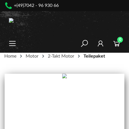
+(49)7042 - 96 930 66
nhalt springen
0
Home
Motor
2-Takt Motor
Teilepaket