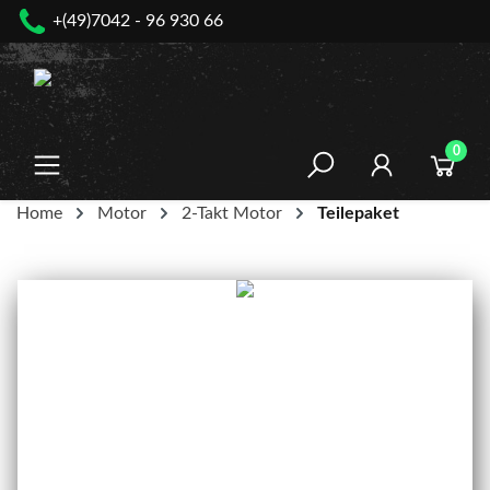
+(49)7042 - 96 930 66
nhalt springen
0
Home
Motor
2-Takt Motor
Teilepaket