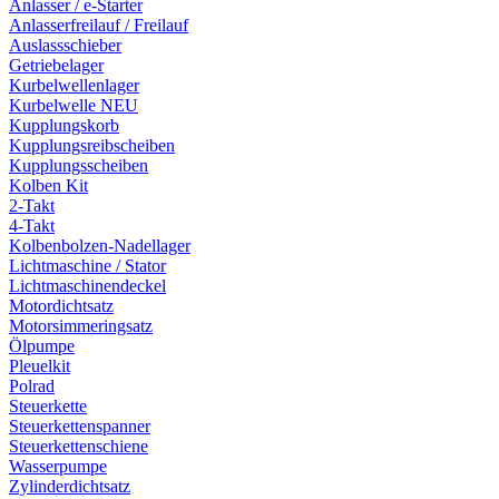
Anlasser / e-Starter
Anlasserfreilauf / Freilauf
Auslassschieber
Getriebelager
Kurbelwellenlager
Kurbelwelle NEU
Kupplungskorb
Kupplungsreibscheiben
Kupplungsscheiben
Kolben Kit
2-Takt
4-Takt
Kolbenbolzen-Nadellager
Lichtmaschine / Stator
Lichtmaschinendeckel
Motordichtsatz
Motorsimmeringsatz
Ölpumpe
Pleuelkit
Polrad
Steuerkette
Steuerkettenspanner
Steuerkettenschiene
Wasserpumpe
Zylinderdichtsatz