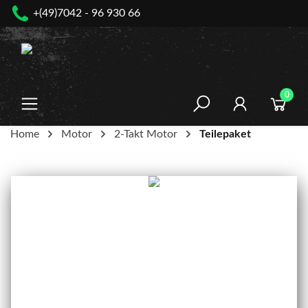
+(49)7042 - 96 930 66
nhalt springen
0
Home
Motor
2-Takt Motor
Teilepaket