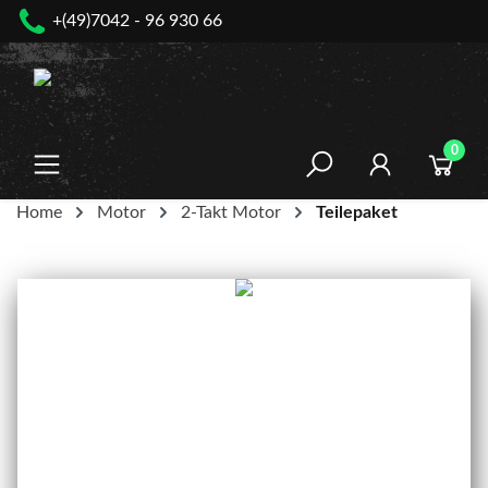
+(49)7042 - 96 930 66
nhalt springen
0
Home
Motor
2-Takt Motor
Teilepaket