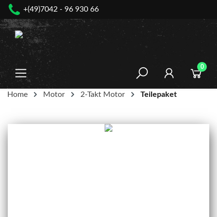
+(49)7042 - 96 930 66
nhalt springen
0
Home
Motor
2-Takt Motor
Teilepaket