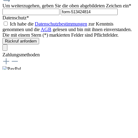
Um weiterzugehen, geben Sie die oben abgebildeten Zeichen ein*
Datenschutz*
Ich habe die
Datenschutzbestimmungen
zur Kenntnis
genommen und die
AGB
gelesen und bin mit ihnen einverstanden.
Die mit einem Stern (*) markierten Felder sind Pflichtfelder.
Rückruf anfordern
Zahlungsmethoden
Versandmethoden
* Alle Preise inkl. gesetzl. Mehrwertsteuer zzgl.
Versandkosten
und
ggf. Nachnahmegebühren, wenn nicht anders angegeben.
© Copyright 2026 Weber Metallmanufaktur
Diese Website verwendet Cookies, um eine bestmögliche Erfahrung