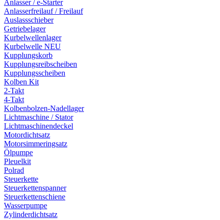
Anlasser / e-Starter
Anlasserfreilauf / Freilauf
Auslassschieber
Getriebelager
Kurbelwellenlager
Kurbelwelle NEU
Kupplungskorb
Kupplungsreibscheiben
Kupplungsscheiben
Kolben Kit
2-Takt
4-Takt
Kolbenbolzen-Nadellager
Lichtmaschine / Stator
Lichtmaschinendeckel
Motordichtsatz
Motorsimmeringsatz
Ölpumpe
Pleuelkit
Polrad
Steuerkette
Steuerkettenspanner
Steuerkettenschiene
Wasserpumpe
Zylinderdichtsatz