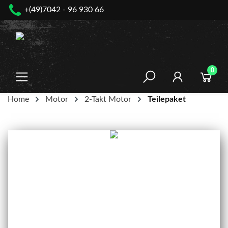
+(49)7042 - 96 930 66
nhalt springen
0
Home
Motor
2-Takt Motor
Teilepaket