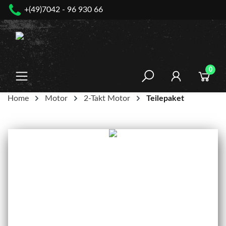
+(49)7042 - 96 930 66
nhalt springen
0
Home
Motor
2-Takt Motor
Teilepaket