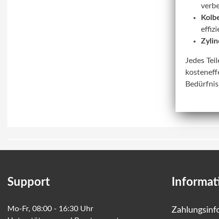
verbe
Kolbe
effiz
Zylin
Jedes Tei
kosteneff
Bedürfnis
Support
Informat
Mo-Fr, 08:00 - 16:30 Uhr
Zahlungsinf