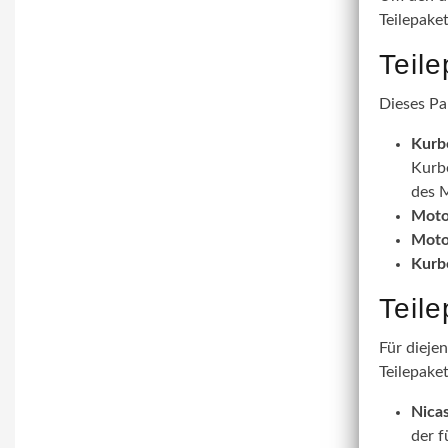
Teilepake
Teil
Dieses Pa
Kurb
Kurbe
des M
Moto
Moto
Kurb
Teil
Für dieje
Teilepaket
Nicas
der f