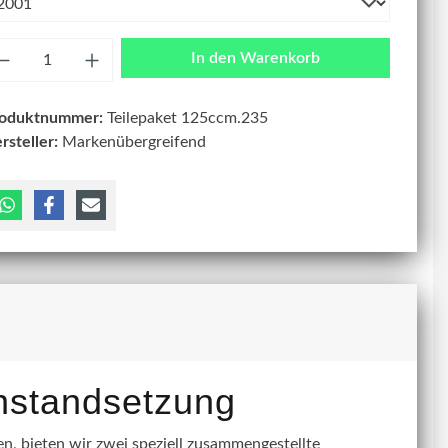
zahl
In den Warenkorb
roduktnummer:
Teilepaket 125ccm.235
rsteller:
Markenübergreifend
instandsetzung
, bieten wir zwei speziell zusammengestellte