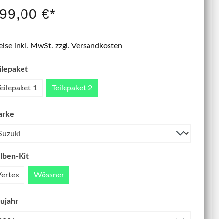
IT NEU
99,00 €*
eise inkl. MwSt. zzgl. Versandkosten
ilepaket
Teilepaket 1
Teilepaket 2
arke
lben-Kit
Vertex
Wössner
ujahr