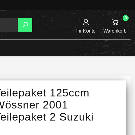
0
Ihr Konto
Warenkorb
AGER
TZUNG
REIBSCHEIBEN
Teilepaket 125ccm
INE /
Wössner 2001
eilepaket 2 Suzuki
TENSPANNER