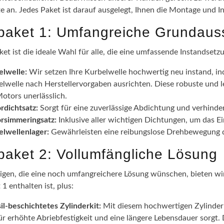
te an. Jedes Paket ist darauf ausgelegt, Ihnen die Montage und I
epaket 1: Umfangreiche Grundaus
ket ist die ideale Wahl für alle, die eine umfassende Instandsetz
elwelle:
Wir setzen Ihre Kurbelwelle hochwertig neu instand, in
lwelle nach Herstellervorgaben ausrichten. Diese robuste und l
otors unerlässlich.
rdichtsatz:
Sorgt für eine zuverlässige Abdichtung und verhinde
rsimmeringsatz:
Inklusive aller wichtigen Dichtungen, um das 
elwellenlager:
Gewährleisten eine reibungslose Drehbewegung de
epaket 2: Vollumfängliche Lösung
nigen, die eine noch umfangreichere Lösung wünschen, bieten wir 
 1 enthalten ist, plus:
il-beschichtetes Zylinderkit:
Mit diesem hochwertigen Zylinderki
ür erhöhte Abriebfestigkeit und eine längere Lebensdauer sorgt.