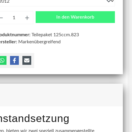
zahl
In den Warenkorb
roduktnummer:
Teilepaket 125ccm.823
rsteller:
Markenübergreifend
instandsetzung
, bieten wir zwei speziell zusammengestellte