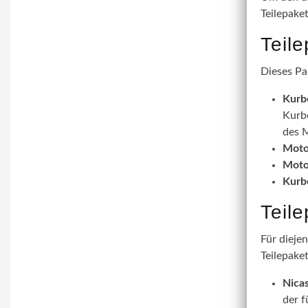
Teilepake
Teil
Dieses Pa
Kurb
Kurbe
des M
Moto
Moto
Kurb
Teil
Für dieje
Teilepaket
Nicas
der f