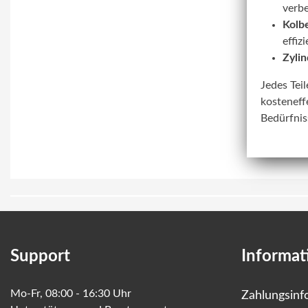
verbe
Kolbe
effiz
Zylin
Jedes Tei
kosteneff
Bedürfnis
Support
Informat
Mo-Fr, 08:00 - 16:30 Uhr
Zahlungsinf