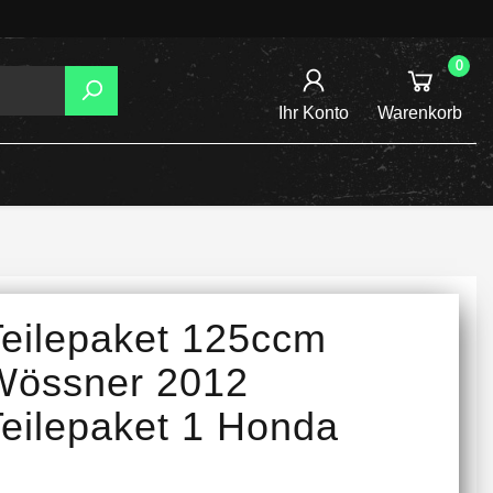
0
Ihr Konto
Warenkorb
AGER
TZUNG
REIBSCHEIBEN
Teilepaket 125ccm
INE /
Wössner 2012
Teilepaket 1 Honda
TENSPANNER