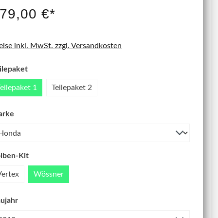
IT NEU
79,00 €*
eise inkl. MwSt. zzgl. Versandkosten
ilepaket
Teilepaket 1
Teilepaket 2
arke
lben-Kit
Vertex
Wössner
ujahr