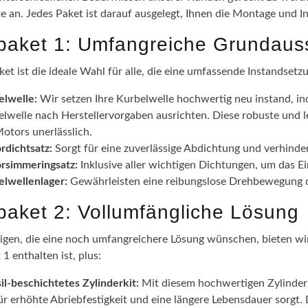
te an. Jedes Paket ist darauf ausgelegt, Ihnen die Montage und I
epaket 1: Umfangreiche Grundaus
ket ist die ideale Wahl für alle, die eine umfassende Instandsetz
elwelle:
Wir setzen Ihre Kurbelwelle hochwertig neu instand, in
lwelle nach Herstellervorgaben ausrichten. Diese robuste und l
otors unerlässlich.
rdichtsatz:
Sorgt für eine zuverlässige Abdichtung und verhinde
rsimmeringsatz:
Inklusive aller wichtigen Dichtungen, um das 
elwellenlager:
Gewährleisten eine reibungslose Drehbewegung de
epaket 2: Vollumfängliche Lösung
nigen, die eine noch umfangreichere Lösung wünschen, bieten wir 
 1 enthalten ist, plus:
il-beschichtetes Zylinderkit:
Mit diesem hochwertigen Zylinderki
ür erhöhte Abriebfestigkeit und eine längere Lebensdauer sorgt.