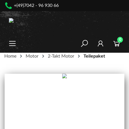
+(49)7042 - 96 930 66
nhalt springen
0
Home
Motor
2-Takt Motor
Teilepaket