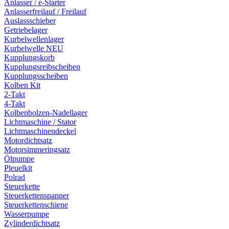
Anlasser / e-Starter
Anlasserfreilauf / Freilauf
Auslassschieber
Getriebelager
Kurbelwellenlager
Kurbelwelle NEU
Kupplungskorb
Kupplungsreibscheiben
Kupplungsscheiben
Kolben Kit
2-Takt
4-Takt
Kolbenbolzen-Nadellager
Lichtmaschine / Stator
Lichtmaschinendeckel
Motordichtsatz
Motorsimmeringsatz
Ölpumpe
Pleuelkit
Polrad
Steuerkette
Steuerkettenspanner
Steuerkettenschiene
Wasserpumpe
Zylinderdichtsatz