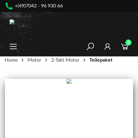
+(49)7042 - 96 930 66
nhalt springen
0
Home
Motor
2-Takt Motor
Teilepaket