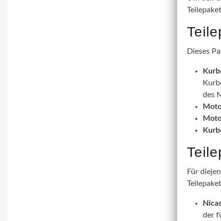
Teilepake
Teil
Dieses Pa
Kurb
Kurbe
des M
Moto
Moto
Kurb
Teil
Für dieje
Teilepaket
Nicas
der f