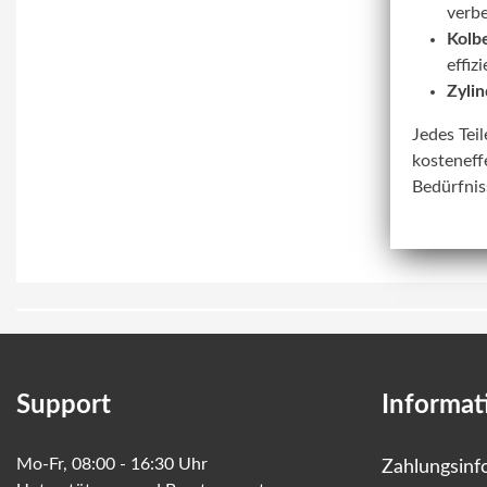
verbe
Kolbe
effiz
Zylin
Jedes Tei
kosteneff
Bedürfnis
Support
Informat
Mo-Fr, 08:00 - 16:30 Uhr
Zahlungsinf