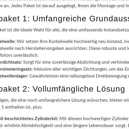
te an. Jedes Paket ist darauf ausgelegt, Ihnen die Montage und I
epaket 1: Umfangreiche Grundaus
ket ist die ideale Wahl für alle, die eine umfassende Instandsetz
elwelle:
Wir setzen Ihre Kurbelwelle hochwertig neu instand, in
lwelle nach Herstellervorgaben ausrichten. Diese robuste und l
otors unerlässlich.
rdichtsatz:
Sorgt für eine zuverlässige Abdichtung und verhinde
rsimmeringsatz:
Inklusive aller wichtigen Dichtungen, um das 
elwellenlager:
Gewährleisten eine reibungslose Drehbewegung de
epaket 2: Vollumfängliche Lösung
nigen, die eine noch umfangreichere Lösung wünschen, bieten wir 
 1 enthalten ist, plus:
il-beschichtetes Zylinderkit:
Mit diesem hochwertigen Zylinderki
ür erhöhte Abriebfestigkeit und eine längere Lebensdauer sorgt.