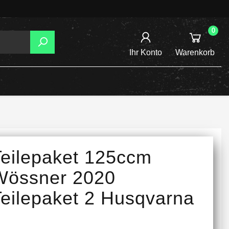
0
Ihr Konto
Warenkorb
AGER
TZUNG
REIBSCHEIBEN
Teilepaket 125ccm
INE /
Wössner 2020
Teilepaket 2 Husqvarna
TENSPANNER