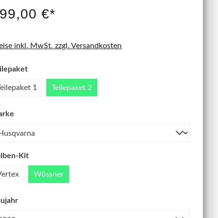
IT NEU
99,00 €*
eise inkl. MwSt. zzgl. Versandkosten
ilepaket
Teilepaket 1
Teilepaket 2
arke
lben-Kit
Vertex
Wössner
ujahr