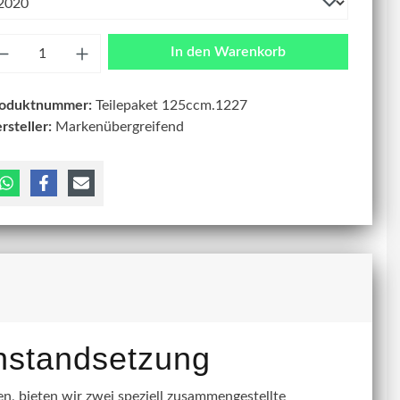
zahl
In den Warenkorb
roduktnummer:
Teilepaket 125ccm.1227
rsteller:
Markenübergreifend
instandsetzung
, bieten wir zwei speziell zusammengestellte