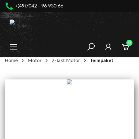
+(49)7042 - 96 930 66
nhalt springen
0
Home
Motor
2-Takt Motor
Teilepaket