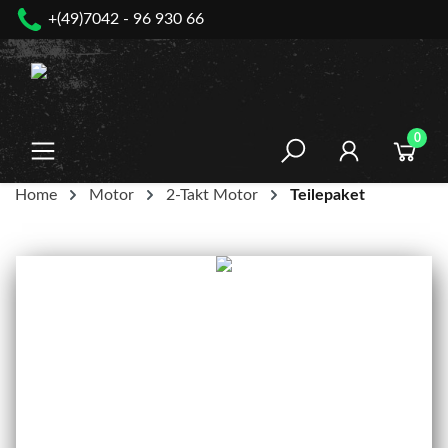
+(49)7042 - 96 930 66
nhalt springen
0
Home
Motor
2-Takt Motor
Teilepaket