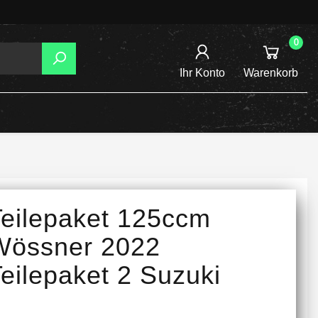
0
Ihr Konto
Warenkorb
AGER
TZUNG
REIBSCHEIBEN
Teilepaket 125ccm
INE /
Wössner 2022
eilepaket 2 Suzuki
TENSPANNER