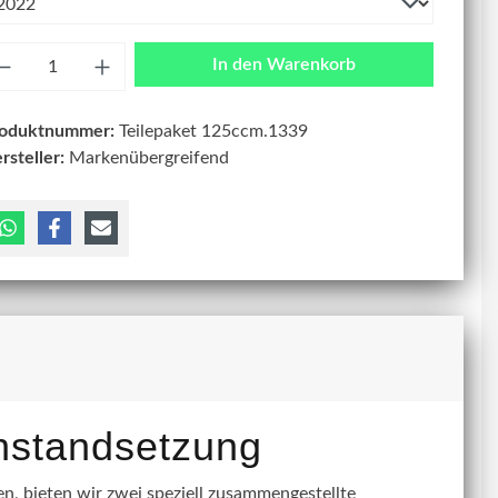
zahl
In den Warenkorb
roduktnummer:
Teilepaket 125ccm.1339
rsteller:
Markenübergreifend
instandsetzung
, bieten wir zwei speziell zusammengestellte