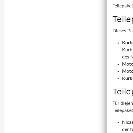
Teilepake
Teil
Dieses Pa
Kurb
Kurbe
des M
Moto
Moto
Kurb
Teil
Für dieje
Teilepaket
Nicas
der f