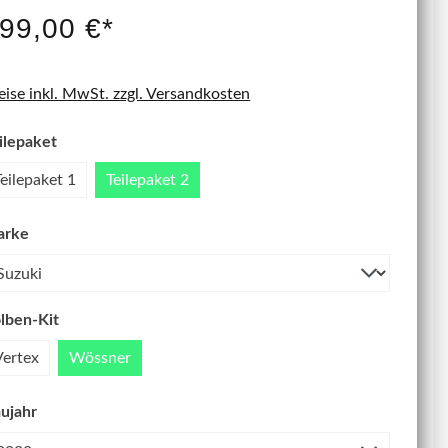
IT NEU
99,00 €*
eise inkl. MwSt. zzgl. Versandkosten
ilepaket
Teilepaket 1
Teilepaket 2
arke
lben-Kit
Vertex
Wössner
ujahr