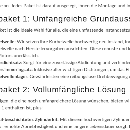
te an. Jedes Paket ist darauf ausgelegt, Ihnen die Montage und I
epaket 1: Umfangreiche Grundaus
ket ist die ideale Wahl für alle, die eine umfassende Instandsetz
elwelle:
Wir setzen Ihre Kurbelwelle hochwertig neu instand, in
lwelle nach Herstellervorgaben ausrichten. Diese robuste und l
otors unerlässlich.
rdichtsatz:
Sorgt für eine zuverlässige Abdichtung und verhinde
rsimmeringsatz:
Inklusive aller wichtigen Dichtungen, um das 
elwellenlager:
Gewährleisten eine reibungslose Drehbewegung de
epaket 2: Vollumfängliche Lösung
nigen, die eine noch umfangreichere Lösung wünschen, bieten wir 
 1 enthalten ist, plus:
il-beschichtetes Zylinderkit:
Mit diesem hochwertigen Zylinderki
ür erhöhte Abriebfestigkeit und eine längere Lebensdauer sorgt.