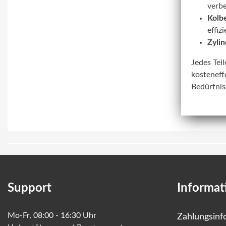
verbe
Kolbe
effiz
Zylin
Jedes Tei
kosteneff
Bedürfnis
Support
Informat
Mo-Fr, 08:00 - 16:30 Uhr
Zahlungsinf