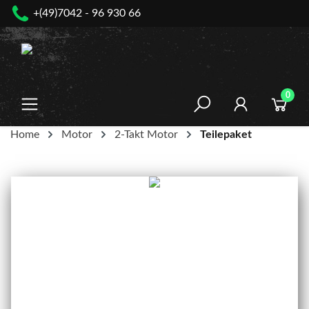
+(49)7042 - 96 930 66
nhalt springen
0
Home
Motor
2-Takt Motor
Teilepaket