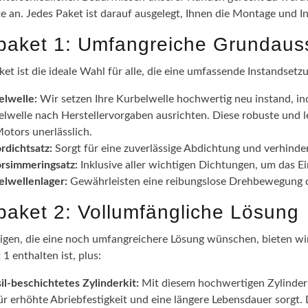
te an. Jedes Paket ist darauf ausgelegt, Ihnen die Montage und I
epaket 1: Umfangreiche Grundaus
ket ist die ideale Wahl für alle, die eine umfassende Instandsetz
elwelle:
Wir setzen Ihre Kurbelwelle hochwertig neu instand, in
lwelle nach Herstellervorgaben ausrichten. Diese robuste und l
otors unerlässlich.
rdichtsatz:
Sorgt für eine zuverlässige Abdichtung und verhinde
rsimmeringsatz:
Inklusive aller wichtigen Dichtungen, um das 
elwellenlager:
Gewährleisten eine reibungslose Drehbewegung de
epaket 2: Vollumfängliche Lösung
nigen, die eine noch umfangreichere Lösung wünschen, bieten wir 
 1 enthalten ist, plus:
il-beschichtetes Zylinderkit:
Mit diesem hochwertigen Zylinderki
ür erhöhte Abriebfestigkeit und eine längere Lebensdauer sorgt.