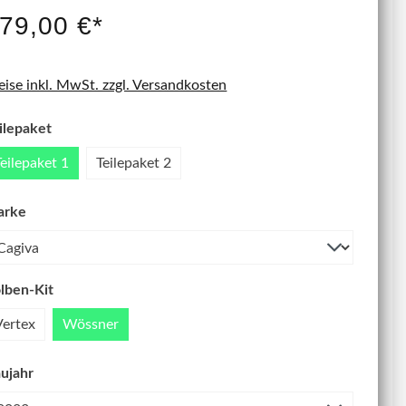
IT NEU
79,00 €*
eise inkl. MwSt. zzgl. Versandkosten
ilepaket
Teilepaket 1
Teilepaket 2
arke
lben-Kit
Vertex
Wössner
ujahr