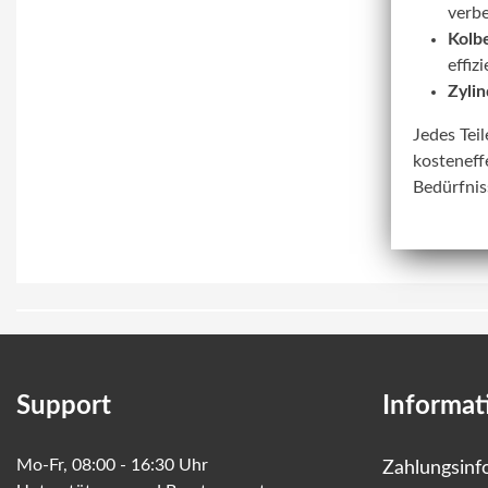
verbe
Kolbe
effiz
Zylin
Jedes Tei
kosteneff
Bedürfnis
Support
Informat
Mo-Fr, 08:00 - 16:30 Uhr
Zahlungsinf