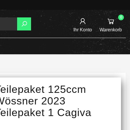
0
Ihr Konto
Warenkorb
AGER
TZUNG
REIBSCHEIBEN
Teilepaket 125ccm
INE /
Wössner 2023
eilepaket 1 Cagiva
TENSPANNER