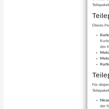
Teilepake
Teil
Dieses Pa
Kurb
Kurbe
des M
Moto
Moto
Kurb
Teil
Für dieje
Teilepaket
Nicas
der f