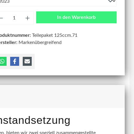
zahl
In den Warenkorb
roduktnummer:
Teilepaket 125ccm.71
rsteller:
Markenübergreifend
instandsetzung
, bieten wir zwei speziell zusammengestellte