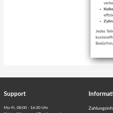
verbe
Kolbe
effiz
Zylin
Jedes Tei
kosteneff
Bedürfnis
Support
Informat
Mo-Fr, 08:00 - 16:30 Uhr
Zahlungsinf