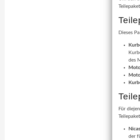
Teilepake
Teil
Dieses Pa
Kurb
Kurbe
des M
Moto
Moto
Kurb
Teil
Für dieje
Teilepaket
Nicas
der f