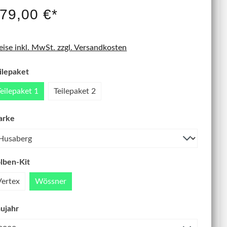
IT NEU
79,00 €*
eise inkl. MwSt. zzgl. Versandkosten
ilepaket
Teilepaket 1
Teilepaket 2
arke
lben-Kit
Vertex
Wössner
ujahr