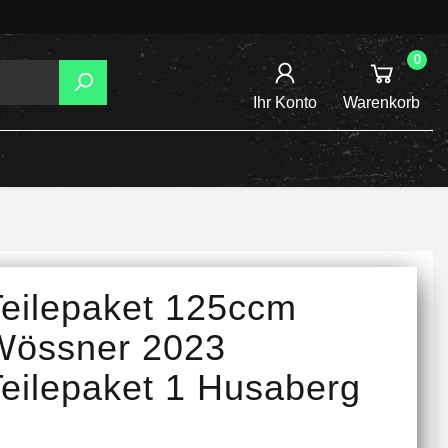
0
Ihr Konto
Warenkorb
AGER
TZUNG
REIBSCHEIBEN
Teilepaket 125ccm
INE /
Wössner 2023
Teilepaket 1 Husaberg
TENSPANNER