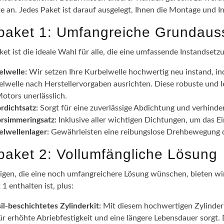
te an. Jedes Paket ist darauf ausgelegt, Ihnen die Montage und I
epaket 1: Umfangreiche Grundaus
ket ist die ideale Wahl für alle, die eine umfassende Instandsetz
elwelle:
Wir setzen Ihre Kurbelwelle hochwertig neu instand, in
lwelle nach Herstellervorgaben ausrichten. Diese robuste und l
otors unerlässlich.
rdichtsatz:
Sorgt für eine zuverlässige Abdichtung und verhinde
rsimmeringsatz:
Inklusive aller wichtigen Dichtungen, um das 
elwellenlager:
Gewährleisten eine reibungslose Drehbewegung de
epaket 2: Vollumfängliche Lösung
nigen, die eine noch umfangreichere Lösung wünschen, bieten wir 
 1 enthalten ist, plus:
il-beschichtetes Zylinderkit:
Mit diesem hochwertigen Zylinderki
ür erhöhte Abriebfestigkeit und eine längere Lebensdauer sorgt.