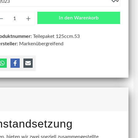
zahl
In den Warenkorb
roduktnummer:
Teilepaket 125ccm.53
rsteller:
Markenübergreifend
instandsetzung
, bieten wir zwei speziell zusammengestellte